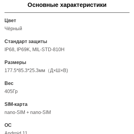
Основные характеристики
Цвет
Чёрный
Стандарт защиты
IP68, IP69K, MIL-STD-810H
Размеры
177.5*85.3*25.3мм（Д×Ш×В)
Вес
405Гр
SIM-карта
nano-SIM + nano-SIM
ОС
Android 11